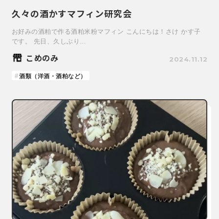
久々の酒かすマフィン研究会
お好みの酒粕で作る酒粕米粉マフィン こんにちは！さけ かす子
です。 先日、久しぶり…
こめのみ
2024.11.12
酒類（洋酒・酒粕など）