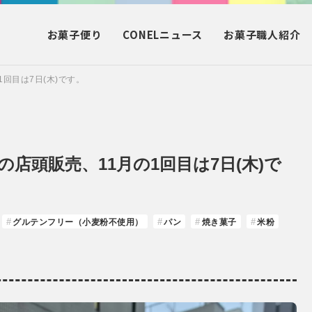
お菓子
便り
CONEL
ニュース
お菓子
職人紹介
回目は7日(木)です。
の店頭販売、11月の1回目は7日(木)で
グルテンフリー（小麦粉不使用）
パン
焼き菓子
米粉