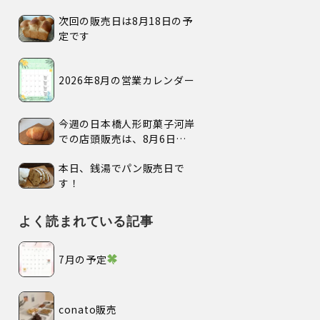
次回の販売日は8月18日の予
定です
2026年8月の営業カレンダー
今週の日本橋人形町菓子河岸
での店頭販売は、8月6日
(木)、7日(金)、の2日間で
本日、銭湯でパン販売日で
す。
す！
よく読まれている記事
7月の予定
conato販売