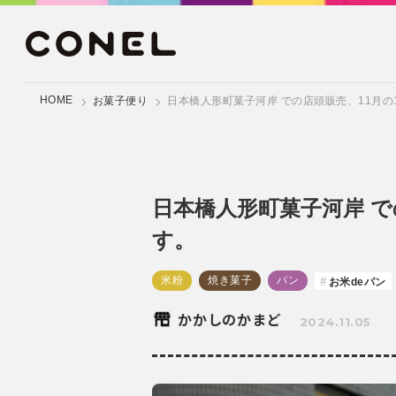
HOME
お菓子便り
日本橋人形町菓子河岸 での店頭販売、11月の1
日本橋人形町菓子河岸 で
す。
米粉
焼き菓子
パン
お米deパン
かかしのかまど
2024.11.05