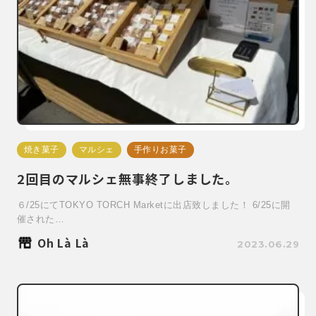
焼き菓子
マルシェ
手作りお菓子
2回目のマルシェ無事終了しました。
６/25にてTOKYO TORCH Marketに出店致しました！ 6/25に開
催された…
Oh Là Là
2023.06.29