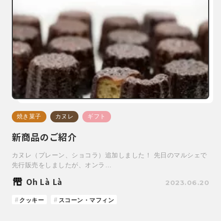
焼き菓子
カヌレ
ギフト
新商品のご紹介
カヌレ（プレーン、ショコラ）追加しました！ 先日のマルシェで
先行販売をしましたが、オンラ…
Oh Là Là
2023.06.20
クッキー
スコーン・マフィン