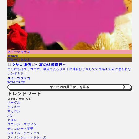
スイーツウサコ
conato
プルーンタルト
ウサコ通信
〜夏の試練修行〜
こんにちはウサコです。最近やたらタルトの練習ばかりしてて情緒不安定に思われな
いかドキド…
スイーツウサコ
2026.08.03
すべてのお菓子便りを見る
トレンドワード
trend words
ベーグル
クッキー
マカロン
パン
カヌレ
スコーン・マフィン
チョコレート菓子
シリアル・グラノーラ
フィナンシェ・マドレーヌ