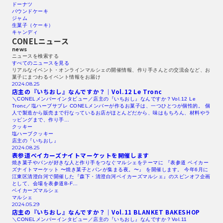
ドーナツ
パウンドケーキ
ジャム
生菓子（ケーキ）
キャンディ
CONELニュース
news
ニュースを検索する​
すべてのニュースを見る​
リアルなイベント・オンラインマルシェの開催情報、作り手さんとの交流会など、お
菓子にまつわるイベント情報をお届け
2024.08.25
店主の『いちおし』なんですか？｜Vol.12
Le Tronc
＼CONELメンバーインタビュー／店主の『いちおし』なんですか？Vol.12 Le
Tronc／塩ハーブサブレ CONELメンバーが作るお菓子は、一つひとつが個性的。 個
人で製造から販売まで行なっているお店がほとんどだから、味はもちろん、材料やラ
ッピングまで、作り手…
クッキー
塩ハーブクッキー
店主の『いちおし』
2024.08.25
表参道ベイカーズナイトマーケットを開催します
焼き菓子やパンが好きな人と作り手をつなぐマルシェをテーマに 『表参道 ベイカー
ズナイトマーケット 〜焼き菓子とパンが集まる夜。〜』 を開催します。 今年6月に
江東区清澄白河で開催した『森下・清澄白河ベイカーズマルシェ』のスピンオフ企画
として、会場を表参道B-F…
ベイカーズマルシェ
マルシェ
2024.05.29
店主の『いちおし』なんですか？｜Vol.11
BLANKET
BAKESHOP
＼CONELメンバーインタビュー／店主の『いちおし』なんですか？Vol.11