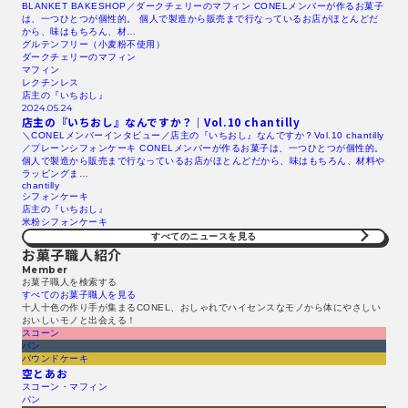
BLANKET BAKESHOP／ダークチェリーのマフィン CONELメンバーが作るお菓子
は、一つひとつが個性的。 個人で製造から販売まで行なっているお店がほとんどだ
から、味はもちろん、材…
グルテンフリー（小麦粉不使用）
ダークチェリーのマフィン
マフィン
レクチンレス
店主の『いちおし』
2024.05.24
店主の『いちおし』なんですか？｜Vol.10 chantilly
＼CONELメンバーインタビュー／店主の『いちおし』なんですか？Vol.10 chantilly
／プレーンシフォンケーキ CONELメンバーが作るお菓子は、一つひとつが個性的。
個人で製造から販売まで行なっているお店がほとんどだから、味はもちろん、材料や
ラッピングま…
chantilly
シフォンケーキ
店主の『いちおし』
米粉シフォンケーキ
すべてのニュースを見る​
お菓子職人紹介
Member
お菓子職人を検索する​
すべてのお菓子職人を見る​
十人十色の作り手が集まるCONEL、おしゃれでハイセンスなモノから体にやさしい
おいしいモノと出会える！
スコーン
パン
パウンドケーキ
空とあお
スコーン・マフィン
パン