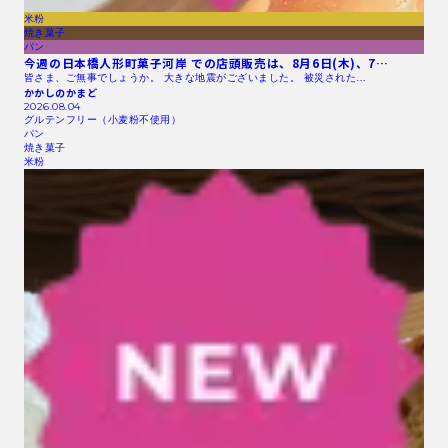
米粉
焼き菓子
パン
今週の日本橋人形町菓子河岸 での店頭販売は、8月6日(木)、7…
皆さま、ご無事でしょうか。 大きな地震がございました。 被災された…
かかしのかまど
2026.08.04
グルテンフリー（小麦粉不使用）
パン
焼き菓子
米粉