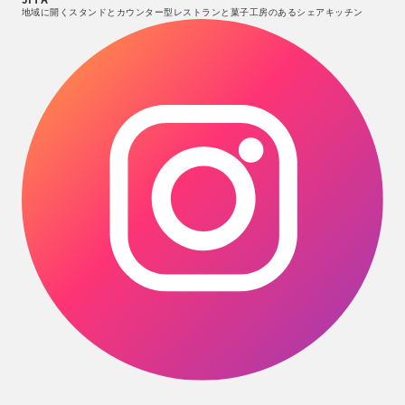
地域に開くスタンドとカウンター型レストランと菓子工房のあるシェアキッチン