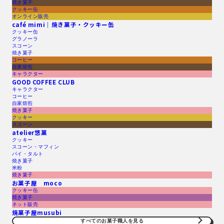
焼き菓子
クッキー缶
オンライン販売
café mimi｜焼き菓子・クッキー缶
クッキー缶
グラノーラ
スコーン
焼き菓子
コーヒー
自家焙煎
キャラクター
GOOD COFFEE CLUB
キャラクター
コーヒー
自家焙煎
焼き菓子
クッキー
スコーン
atelier悠菓
クッキー
スコーン・マフィン
パイ・タルト
焼き菓子
米粉
焼き菓子
お菓子屋 moco
クッキー缶
焼き菓子
ネット販売
焼菓子屋musubi
すべてのお菓子職人を見る​