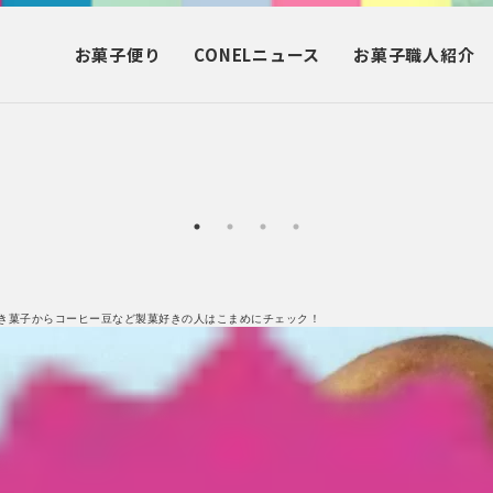
お菓子
便り
CONEL
ニュース
お菓子
職人紹介
き菓子からコーヒー豆など製菓好きの人はこまめにチェック！