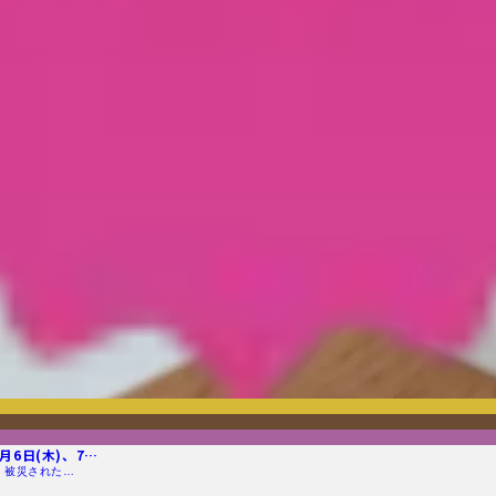
6日(木)、7…
 被災された…