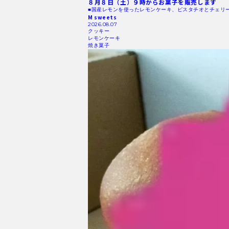
８月８日（土）９時からお菓子を販売します
■国産レモンを使ったレモンケーキ、ピスタチオとチェリ
M sweets
2026.08.07
クッキー
レモンケーキ
焼き菓子