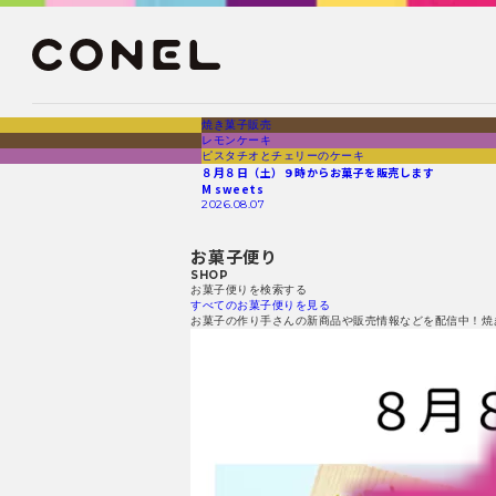
焼き菓子販売
レモンケーキ
ピスタチオとチェリーのケーキ
８月８日（土）９時からお菓子を販売します
M sweets
2026.08.07
お菓子便り
SHOP
お菓子便りを検索する
すべてのお菓子便りを見る
お菓子の作り手さんの新商品や販売情報などを配信中！焼