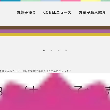
お菓子
便り
CONEL
ニュース
お菓子
職人紹介
き菓子からコーヒー豆など製菓好きの人はこまめにチェック！