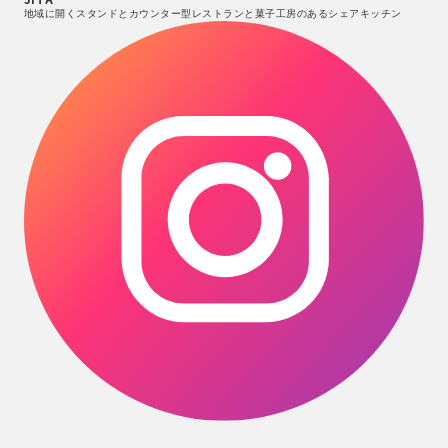
地域に開くスタンドとカウンター型レストランと菓子工房のあるシェアキッチン