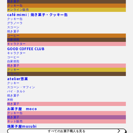
焼き菓子
クッキー缶
オンライン販売
café mimi｜焼き菓子・クッキー缶
クッキー缶
グラノーラ
スコーン
焼き菓子
コーヒー
自家焙煎
キャラクター
GOOD COFFEE CLUB
キャラクター
コーヒー
自家焙煎
焼き菓子
クッキー
スコーン
atelier悠菓
クッキー
スコーン・マフィン
パイ・タルト
焼き菓子
米粉
焼き菓子
お菓子屋 moco
クッキー缶
焼き菓子
ネット販売
焼菓子屋musubi
すべてのお菓子職人を見る​