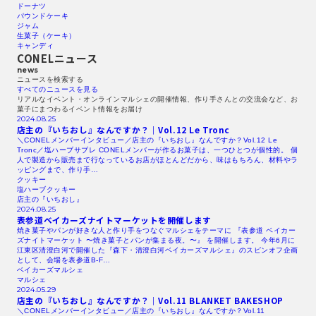
ドーナツ
パウンドケーキ
ジャム
生菓子（ケーキ）
キャンディ
CONELニュース
news
ニュースを検索する​
すべてのニュースを見る​
リアルなイベント・オンラインマルシェの開催情報、作り手さんとの交流会など、お
菓子にまつわるイベント情報をお届け
2024.08.25
店主の『いちおし』なんですか？｜Vol.12
Le Tronc
＼CONELメンバーインタビュー／店主の『いちおし』なんですか？Vol.12 Le
Tronc／塩ハーブサブレ CONELメンバーが作るお菓子は、一つひとつが個性的。 個
人で製造から販売まで行なっているお店がほとんどだから、味はもちろん、材料やラ
ッピングまで、作り手…
クッキー
塩ハーブクッキー
店主の『いちおし』
2024.08.25
表参道ベイカーズナイトマーケットを開催します
焼き菓子やパンが好きな人と作り手をつなぐマルシェをテーマに 『表参道 ベイカー
ズナイトマーケット 〜焼き菓子とパンが集まる夜。〜』 を開催します。 今年6月に
江東区清澄白河で開催した『森下・清澄白河ベイカーズマルシェ』のスピンオフ企画
として、会場を表参道B-F…
ベイカーズマルシェ
マルシェ
2024.05.29
店主の『いちおし』なんですか？｜Vol.11
BLANKET
BAKESHOP
＼CONELメンバーインタビュー／店主の『いちおし』なんですか？Vol.11