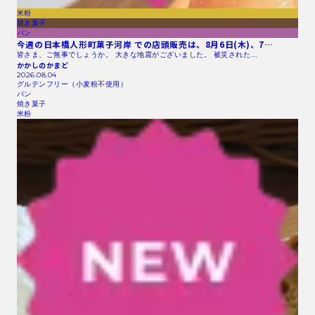
米粉
焼き菓子
パン
今週の日本橋人形町菓子河岸 での店頭販売は、8月6日(木)、7…
皆さま、ご無事でしょうか。 大きな地震がございました。 被災された…
かかしのかまど
2026.08.04
グルテンフリー（小麦粉不使用）
パン
焼き菓子
米粉