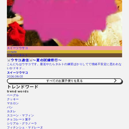
スイーツウサコ
conato
プルーンタルト
ウサコ通信
〜夏の試練修行〜
こんにちはウサコです。最近やたらタルトの練習ばかりしてて情緒不安定に思われな
いかドキド…
スイーツウサコ
2026.08.03
すべてのお菓子便りを見る
トレンドワード
trend words
ベーグル
クッキー
マカロン
パン
カヌレ
スコーン・マフィン
チョコレート菓子
シリアル・グラノーラ
フィナンシェ・マドレーヌ