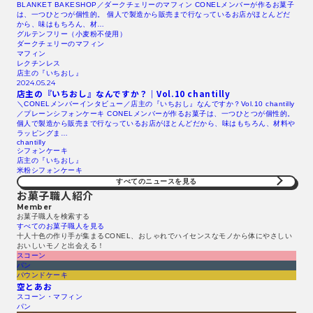
BLANKET BAKESHOP／ダークチェリーのマフィン CONELメンバーが作るお菓子
は、一つひとつが個性的。 個人で製造から販売まで行なっているお店がほとんどだ
から、味はもちろん、材…
グルテンフリー（小麦粉不使用）
ダークチェリーのマフィン
マフィン
レクチンレス
店主の『いちおし』
2024.05.24
店主の『いちおし』なんですか？｜Vol.10 chantilly
＼CONELメンバーインタビュー／店主の『いちおし』なんですか？Vol.10 chantilly
／プレーンシフォンケーキ CONELメンバーが作るお菓子は、一つひとつが個性的。
個人で製造から販売まで行なっているお店がほとんどだから、味はもちろん、材料や
ラッピングま…
chantilly
シフォンケーキ
店主の『いちおし』
米粉シフォンケーキ
すべてのニュースを見る​
お菓子職人紹介
Member
お菓子職人を検索する​
すべてのお菓子職人を見る​
十人十色の作り手が集まるCONEL、おしゃれでハイセンスなモノから体にやさしい
おいしいモノと出会える！
スコーン
パン
パウンドケーキ
空とあお
スコーン・マフィン
パン