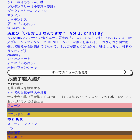
から、味はもちろん、材…
グルテンフリー（小麦粉不使用）
ダークチェリーのマフィン
マフィン
レクチンレス
店主の『いちおし』
2024.05.24
店主の『いちおし』なんですか？｜Vol.10 chantilly
＼CONELメンバーインタビュー／店主の『いちおし』なんですか？Vol.10 chantilly
／プレーンシフォンケーキ CONELメンバーが作るお菓子は、一つひとつが個性的。
個人で製造から販売まで行なっているお店がほとんどだから、味はもちろん、材料や
ラッピングま…
chantilly
シフォンケーキ
店主の『いちおし』
米粉シフォンケーキ
すべてのニュースを見る​
お菓子職人紹介
Member
お菓子職人を検索する​
すべてのお菓子職人を見る​
十人十色の作り手が集まるCONEL、おしゃれでハイセンスなモノから体にやさしい
おいしいモノと出会える！
スコーン
パン
パウンドケーキ
空とあお
スコーン・マフィン
パン
焼き菓子
クッキー缶