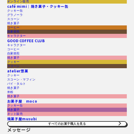
オンライン販売
café mimi｜焼き菓子・クッキー缶
クッキー缶
グラノーラ
スコーン
焼き菓子
コーヒー
自家焙煎
キャラクター
GOOD COFFEE CLUB
キャラクター
コーヒー
自家焙煎
焼き菓子
クッキー
スコーン
atelier悠菓
クッキー
スコーン・マフィン
パイ・タルト
焼き菓子
米粉
焼き菓子
お菓子屋 moco
クッキー缶
焼き菓子
ネット販売
焼菓子屋musubi
すべてのお菓子職人を見る​
メッセージ