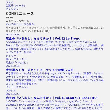
ジャム
生菓子（ケーキ）
キャンディ
CONELニュース
news
ニュースを検索する​
すべてのニュースを見る​
リアルなイベント・オンラインマルシェの開催情報、作り手さんとの交流会など、お
菓子にまつわるイベント情報をお届け
2024.08.25
店主の『いちおし』なんですか？｜Vol.12
Le Tronc
＼CONELメンバーインタビュー／店主の『いちおし』なんですか？Vol.12 Le
Tronc／塩ハーブサブレ CONELメンバーが作るお菓子は、一つひとつが個性的。 個
人で製造から販売まで行なっているお店がほとんどだから、味はもちろん、材料やラ
ッピングまで、作り手…
クッキー
塩ハーブクッキー
店主の『いちおし』
2024.08.25
表参道ベイカーズナイトマーケットを開催します
焼き菓子やパンが好きな人と作り手をつなぐマルシェをテーマに 『表参道 ベイカー
ズナイトマーケット 〜焼き菓子とパンが集まる夜。〜』 を開催します。 今年6月に
江東区清澄白河で開催した『森下・清澄白河ベイカーズマルシェ』のスピンオフ企画
として、会場を表参道B-F…
ベイカーズマルシェ
マルシェ
2024.05.29
店主の『いちおし』なんですか？｜Vol.11
BLANKET
BAKESHOP
＼CONELメンバーインタビュー／店主の『いちおし』なんですか？Vol.11
BLANKET BAKESHOP／ダークチェリーのマフィン CONELメンバーが作るお菓子
は、一つひとつが個性的。 個人で製造から販売まで行なっているお店がほとんどだ