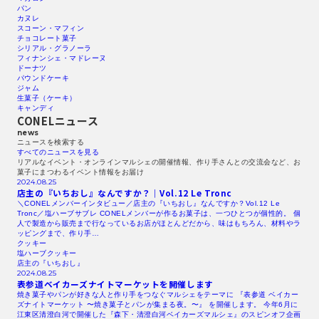
パン
カヌレ
スコーン・マフィン
チョコレート菓子
シリアル・グラノーラ
フィナンシェ・マドレーヌ
ドーナツ
パウンドケーキ
ジャム
生菓子（ケーキ）
キャンディ
CONELニュース
news
ニュースを検索する​
すべてのニュースを見る​
リアルなイベント・オンラインマルシェの開催情報、作り手さんとの交流会など、お
菓子にまつわるイベント情報をお届け
2024.08.25
店主の『いちおし』なんですか？｜Vol.12
Le Tronc
＼CONELメンバーインタビュー／店主の『いちおし』なんですか？Vol.12 Le
Tronc／塩ハーブサブレ CONELメンバーが作るお菓子は、一つひとつが個性的。 個
人で製造から販売まで行なっているお店がほとんどだから、味はもちろん、材料やラ
ッピングまで、作り手…
クッキー
塩ハーブクッキー
店主の『いちおし』
2024.08.25
表参道ベイカーズナイトマーケットを開催します
焼き菓子やパンが好きな人と作り手をつなぐマルシェをテーマに 『表参道 ベイカー
ズナイトマーケット 〜焼き菓子とパンが集まる夜。〜』 を開催します。 今年6月に
江東区清澄白河で開催した『森下・清澄白河ベイカーズマルシェ』のスピンオフ企画