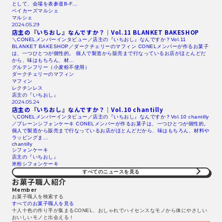
として、会場を表参道B-F…
ベイカーズマルシェ
マルシェ
2024.05.29
店主の『いちおし』なんですか？｜Vol.11
BLANKET
BAKESHOP
＼CONELメンバーインタビュー／店主の『いちおし』なんですか？Vol.11
BLANKET BAKESHOP／ダークチェリーのマフィン CONELメンバーが作るお菓子
は、一つひとつが個性的。 個人で製造から販売まで行なっているお店がほとんどだ
から、味はもちろん、材…
グルテンフリー（小麦粉不使用）
ダークチェリーのマフィン
マフィン
レクチンレス
店主の『いちおし』
2024.05.24
店主の『いちおし』なんですか？｜Vol.10 chantilly
＼CONELメンバーインタビュー／店主の『いちおし』なんですか？Vol.10 chantilly
／プレーンシフォンケーキ CONELメンバーが作るお菓子は、一つひとつが個性的。
個人で製造から販売まで行なっているお店がほとんどだから、味はもちろん、材料や
ラッピングま…
chantilly
シフォンケーキ
店主の『いちおし』
米粉シフォンケーキ
すべてのニュースを見る​
お菓子職人紹介
Member
お菓子職人を検索する​
すべてのお菓子職人を見る​
十人十色の作り手が集まるCONEL、おしゃれでハイセンスなモノから体にやさしい
おいしいモノと出会える！