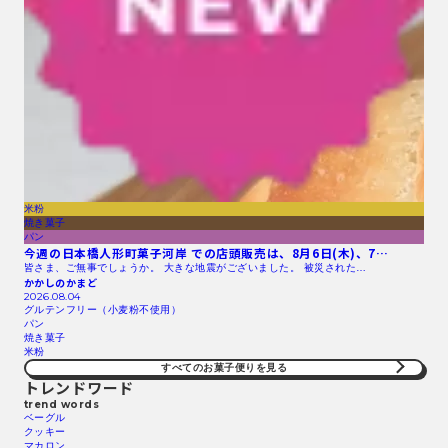
米粉
焼き菓子
パン
今週の日本橋人形町菓子河岸 での店頭販売は、8月6日(木)、7…
皆さま、ご無事でしょうか。 大きな地震がございました。 被災された…
かかしのかまど
2026.08.04
グルテンフリー（小麦粉不使用）
パン
焼き菓子
米粉
すべてのお菓子便りを見る
トレンドワード
trend words
ベーグル
クッキー
マカロン