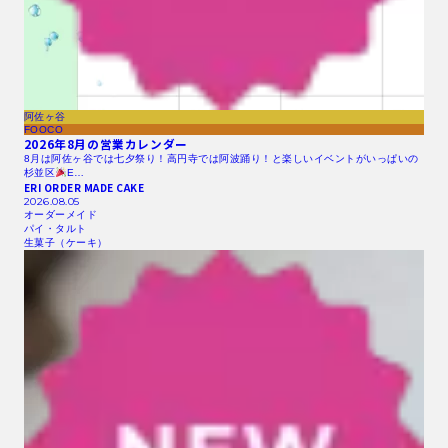
阿佐ヶ谷
FOOCO
2026年8月の営業カレンダー
8月は阿佐ヶ谷では七夕祭り！高円寺では阿波踊り！と楽しいイベントがいっぱいの
杉並区
E…
ERI ORDER MADE CAKE
2026.08.05
オーダーメイド
パイ・タルト
生菓子（ケーキ）